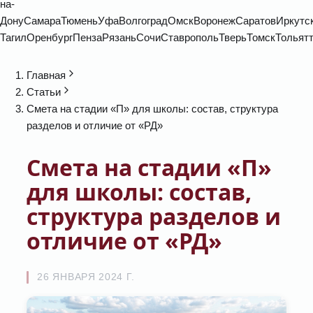
на-
Дону
Самара
Тюмень
Уфа
Волгоград
Омск
Воронеж
Саратов
Иркутс
Тагил
Оренбург
Пенза
Рязань
Сочи
Ставрополь
Тверь
Томск
Тольят
Главная
Статьи
Смета на стадии «П» для школы: состав, структура
разделов и отличие от «РД»
Смета на стадии «П»
для школы: состав,
структура разделов и
отличие от «РД»
26 ЯНВАРЯ 2024 Г.