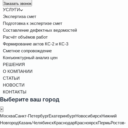
Заказать звонок
УСЛУГИ
Экспертиза смет
Подготовка к экспертизе смет
Составление дефектных ведомостей
Расчёт объёмов работ
Формирование актов КС-2 и КС-3
Сметное сопровождение
Конъюнктурный анализ цен
РЕШЕНИЯ
О КОМПАНИИ
СТАТЬИ
НОВОСТИ
КОНТАКТЫ
Выберите ваш город
×
Москва
Санкт-Петербург
Екатеринбург
Новосибирск
Нижний
Новгород
Казань
Челябинск
Краснодар
Красноярск
Пермь
Ростов-